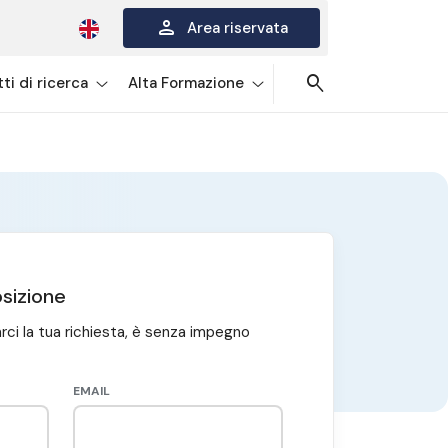
person
Area riservata
search
ti di ricerca
Alta Formazione
sizione
arci la tua richiesta, è senza impegno
EMAIL