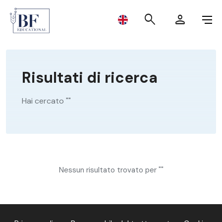
BF Educational
search
person
MASTER I LIVELLO
Risultati di ricerca
MASTER II LIVELLO
Hai cercato "
"
SUMMER SCHOOL 2024
CALL INTERNAZIONALE
Nessun risultato trovato per "
"