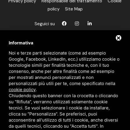
Privacy policy
Responsabile del trattamento
Cookie
policy
Site Map
Seguici su
Informativa
Contatti
Noi e terze parti selezionate (come ad esempio
Google, Facebook, LinkedIn, ecc.) utilizziamo cookie o
pin_drop
Via Luigi Cavicchini 9
tecnologie simili per finalità tecniche e, con il tuo
Jolanda di Savoia, Ferrara
consenso, anche per altre finalità come ad esempio
per mostrati annunci personalizzati e non
personalizzati più utili per te, come specificato nella
phone_in_talk
+(39) 0532 836102
cookie policy
.
mail
info@bfeducational.it
Chiudendo questo banner con la crocetta o cliccando
su "Rifiuta", verranno utilizzati solamente cookie
mail
bfeducational@legalmail.it
tecnici. Se vuoi selezionare i cookie da installare,
clicca su "Personalizza". Se preferisci, puoi
acconsentire all'utilizzo di tutti i cookie, anche diversi
P.I./C.F.: 02146460387
da quelli tecnici, cliccando su "Accetta tutti". In