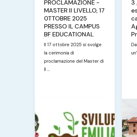
PROCLAMAZIONE -
3 
MASTER II LIVELLO, 17
es
0TTOBRE 2025
c
PRESSO IL CAMPUS
Ag
BF EDUCATIONAL
P
Il 17 ottobre 2025 si svolge
Dal
la cerimonia di
un’
proclamazione del Master di
II ...