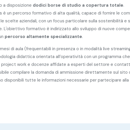
o a disposizione
dodici borse di studio a copertura totale
.
s è un percorso formativo di alta qualità, capace di fornire le c
le scelte aziendali, con un focus particolare sulla sostenibilità e s
e. L'obiettivo formativo è indirizzato allo sviluppo di nuove comp
 un
percorso altamente specializzante
.
mesi di aula (frequentabili in presenza o in modalità live streamin
dologia didattica orientata all’operatività con un programma c
 e project work e docenze affidate a esperti del settore e contatt
sibile compilare la domanda di ammissione direttamente sul sito 
 disponibili tutte le informazioni necessarie per partecipare alla