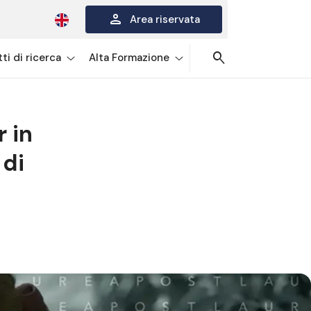
person
Area riservata
search
ti di ricerca
Alta Formazione
 in
 di