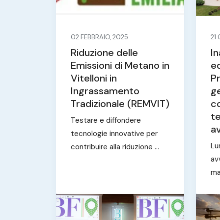
02 FEBBRAIO, 2025
21
Riduzione delle
In
Emissioni di Metano in
ed
Vitelloni in
P
Ingrassamento
ge
Tradizionale (REMVIT)
co
t
Testare e diffondere
a
tecnologie innovative per
Lu
contribuire alla riduzione ...
avv
mas