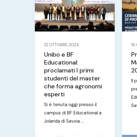
22 OTTOBRE, 2024
16
Unibo e BF
P
Educational:
Ma
proclamati I primi
2
studenti del master
Il
che forma agronomi
pr
esperti
Ed
Si è tenuta oggi presso il
Sav
campus di BF Educational a
Jolanda di Savoia ...