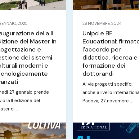
 GENNAIO, 2025
28 NOVEMBRE, 2024
augurazione della II
Unipd e BF
izione del Master in
Educational: firmat
rogettazione e
l’accordo per
stione dei sistemi
didattica, ricerca e
lturali moderni e
formazione dei
ecnologicamente
dottorandi
vanzati
Al via progetti specifici
nedì 27 gennaio prende
anche a livello internazion
io la II edizione del
Padova, 27 novembre ...
ter di ...