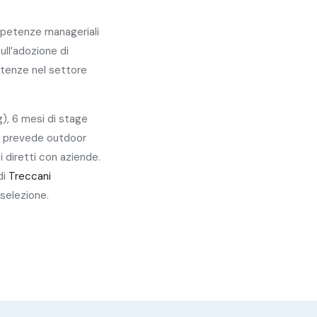
ompetenze manageriali
ull’adozione di
etenze nel settore
g), 6 mesi di stage
he prevede outdoor
i diretti con aziende.
di
Treccani
 selezione.