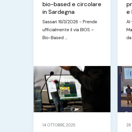
bio-based e circolare
p
in Sardegna
e 
Sassari 16/3/2026 - Prende
Al
ufficialmente il via BIOS –
Ma
Bio-Based ...
da
14 OTTOBRE, 2025
28