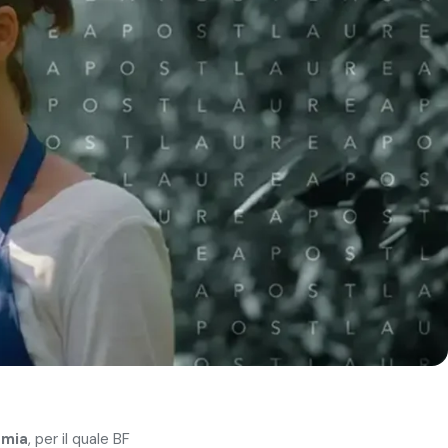
emia
, per il quale BF